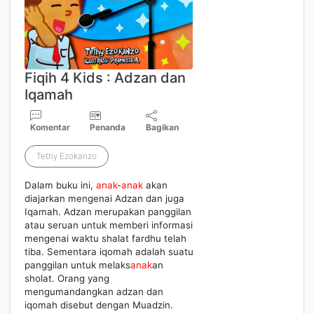
Fiqih 4 Kids : Adzan dan
Iqamah
Komentar
Penanda
Bagikan
Tethy Ezokanzo
Dalam buku ini,
anak
-
anak
akan
diajarkan mengenai Adzan dan juga
Iqamah. Adzan merupakan panggilan
atau seruan untuk memberi informasi
mengenai waktu shalat fardhu telah
tiba. Sementara iqomah adalah suatu
panggilan untuk melaks
anak
an
sholat. Orang yang
mengumandangkan adzan dan
iqomah disebut dengan Muadzin.