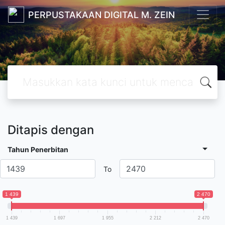
PERPUSTAKAAN DIGITAL M. ZEIN
Ditapis dengan
Tahun Penerbitan
To
1 439
2 470
1 439
1 697
1 955
2 212
2 470