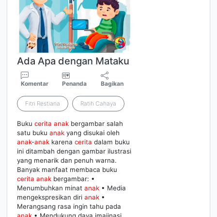
Ada Apa dengan Mataku
Komentar
Penanda
Bagikan
Fitri Restiana
Ratih Cahaya
Buku
cerita
anak
bergambar salah
satu buku
anak
yang disukai oleh
anak
-
anak
karena
cerita
dalam buku
ini ditambah dengan gambar ilustrasi
yang menarik dan penuh warna.
Banyak manfaat membaca buku
cerita
anak
bergambar: •
Menumbuhkan minat
anak
• Media
mengekspresikan diri
anak
•
Merangsang rasa ingin tahu pada
anak
• Mendukung daya imajinasi