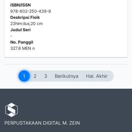
ISBN/ISSN
978-602-250-439-9
Deskripsi Fisik
23hlm:ilus;20 cm
Judul Seri
-
No. Panggil
327.8 MEN n
1
2
3
Berikutnya
Hal. Akhir
PERPUSTAKAAN DIGITAL M. ZEIN