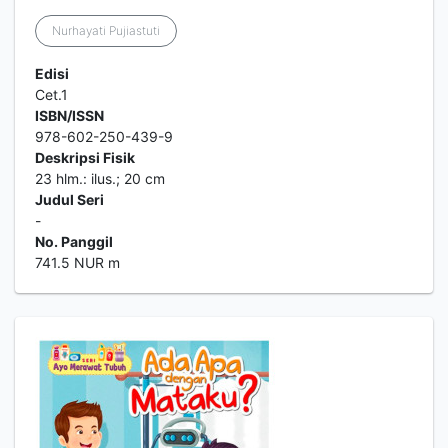
Nurhayati Pujiastuti
Edisi
Cet.1
ISBN/ISSN
978-602-250-439-9
Deskripsi Fisik
23 hlm.: ilus.; 20 cm
Judul Seri
-
No. Panggil
741.5 NUR m