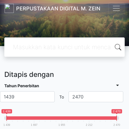
PERPUSTAKAAN DIGITAL M. ZEIN
Ditapis dengan
Tahun Penerbitan
To
1 439
2 470
1 439
1 697
1 955
2 212
2 470