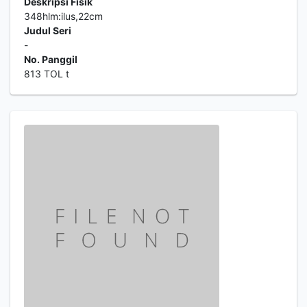
Deskripsi Fisik
348hlm:ilus,22cm
Judul Seri
-
No. Panggil
813 TOL t