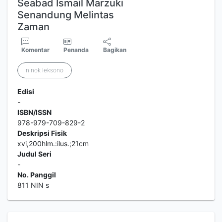
Seabad Ismail Marzuki
Senandung Melintas
Zaman
Komentar
Penanda
Bagikan
ninok leksono
Edisi
-
ISBN/ISSN
978-979-709-829-2
Deskripsi Fisik
xvi,200hlm.:ilus.;21cm
Judul Seri
-
No. Panggil
811 NIN s