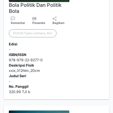
Bola Politik Dan Politik
Bola
Komentar
Penanda
Bagikan
Prof.DR.Tjipta Lesmana, M.A
Edisi
-
ISBN/ISSN
978-979-22-9277-0
Deskripsi Fisik
xxix,312hlm.;20cm
Judul Seri
-
No. Panggil
320.99 TJI b