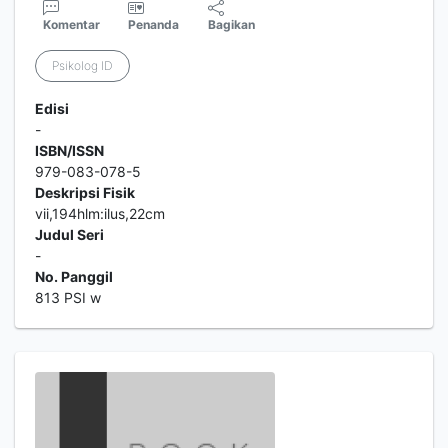
Komentar
Penanda
Bagikan
Psikolog ID
Edisi
-
ISBN/ISSN
979-083-078-5
Deskripsi Fisik
vii,194hlm:ilus,22cm
Judul Seri
-
No. Panggil
813 PSI w