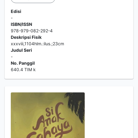
Edisi
-
ISBN/ISSN
978-979-082-292-4
Deskripsi Fisik
xxxviii,1104hlm.:ilus.;23cm
Judul Seri
-
No. Panggil
640.4 TIM k