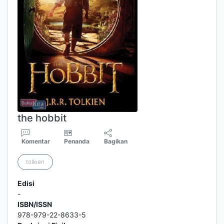
the hobbit
Komentar
Penanda
Bagikan
tolkien
Edisi
-
ISBN/ISSN
978-979-22-8633-5