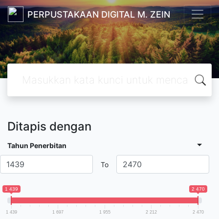
PERPUSTAKAAN DIGITAL M. ZEIN
Ditapis dengan
Tahun Penerbitan
To
1 439
2 470
1 439
1 697
1 955
2 212
2 470