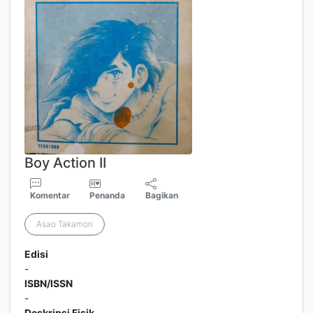
Boy Action II
Komentar
Penanda
Bagikan
Asao Takamori
Edisi
-
ISBN/ISSN
-
Deskripsi Fisik