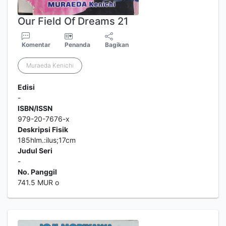
Our Field Of Dreams 21
Komentar
Penanda
Bagikan
Muraeda Kenichi
Edisi
-
ISBN/ISSN
979-20-7676-x
Deskripsi Fisik
185hlm.:ilus;17cm
Judul Seri
-
No. Panggil
741.5 MUR o