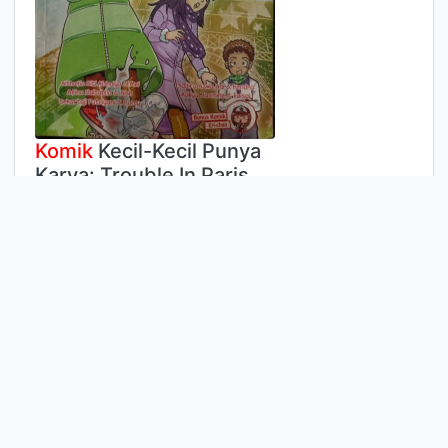
Komik
Kecil-Kecil Punya
Karya: Trouble In Paris
Komentar
Penanda
Bagikan
Althafia Siti Aishalya
Edisi
-
ISBN/ISSN
978-602-9329-48-3
Deskripsi Fisik
119 hlm :ilus.; 21 cm
Judul Seri