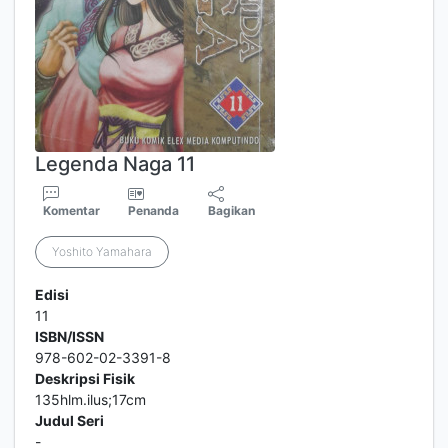
Legenda Naga 11
Komentar
Penanda
Bagikan
Yoshito Yamahara
Edisi
11
ISBN/ISSN
978-602-02-3391-8
Deskripsi Fisik
135hlm.ilus;17cm
Judul Seri
-