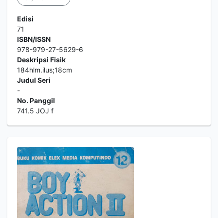
Edisi
71
ISBN/ISSN
978-979-27-5629-6
Deskripsi Fisik
184hlm.ilus;18cm
Judul Seri
-
No. Panggil
741.5 JOJ f