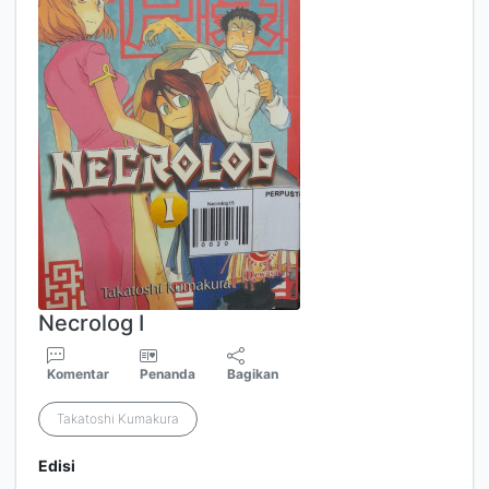
Necrolog I
Komentar
Penanda
Bagikan
Takatoshi Kumakura
Edisi
-