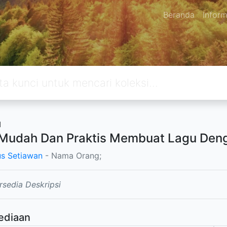
Beranda
Inform
u
Mudah Dan Praktis Membuat Lagu Den
s Setiawan
- Nama Orang;
rsedia Deskripsi
ediaan