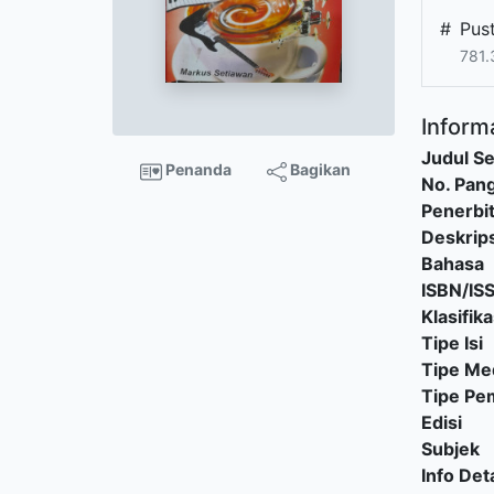
#
Pus
781.
Informa
Judul Se
Penanda
Bagikan
No. Pang
Penerbi
Deskrips
Bahasa
ISBN/IS
Klasifika
Tipe Isi
Tipe Me
Tipe P
Edisi
Subjek
Info Deta