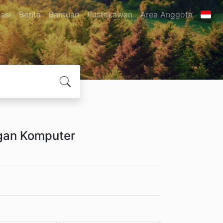
asi
Berita
Bantuan
Pustakawan
Area Anggota
gan Komputer