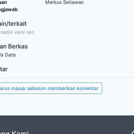
aan
Markus Setiawan
ngjawab
ain/terkait
sedia versi lain
an Berkas
da Data
tar
arus masuk sebelum memberikan komentar
ang Kami