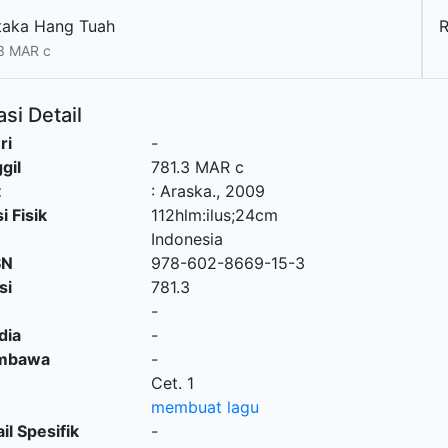
taka Hang Tuah
R
3 MAR c
si Detail
ri
-
gil
781.3 MAR c
t
:
Araska
.,
2009
i Fisik
112hlm:ilus;24cm
Indonesia
SN
978-602-8669-15-3
si
781.3
-
dia
-
embawa
-
Cet. 1
membuat lagu
il Spesifik
-