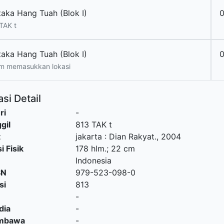
taka Hang Tuah (Blok I)
0
TAK t
taka Hang Tuah (Blok I)
0
m memasukkan lokasi
si Detail
ri
-
gil
813 TAK t
t
jakarta
:
Dian Rakyat
.,
2004
i Fisik
178 hlm.; 22 cm
Indonesia
SN
979-523-098-0
si
813
-
dia
-
embawa
-