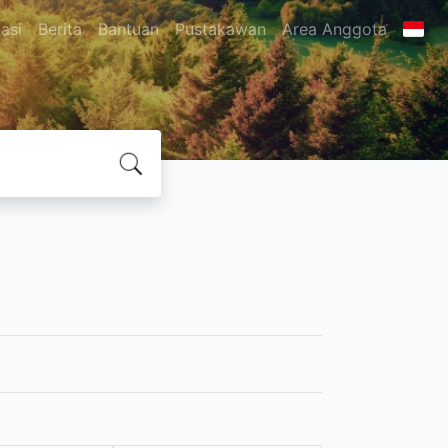
asi
Berita
Bantuan
Pustakawan
Area Anggota