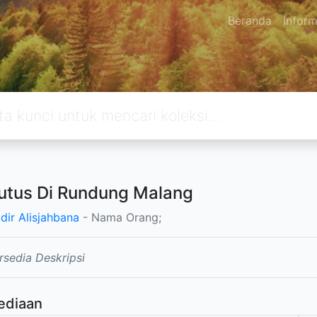
Beranda
Inform
utus Di Rundung Malang
dir Alisjahbana
- Nama Orang;
rsedia Deskripsi
ediaan