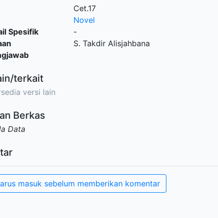
Cet.17
Novel
il Spesifik
-
aan
S. Takdir Alisjahbana
ngjawab
ain/terkait
sedia versi lain
an Berkas
da Data
tar
arus masuk sebelum memberikan komentar