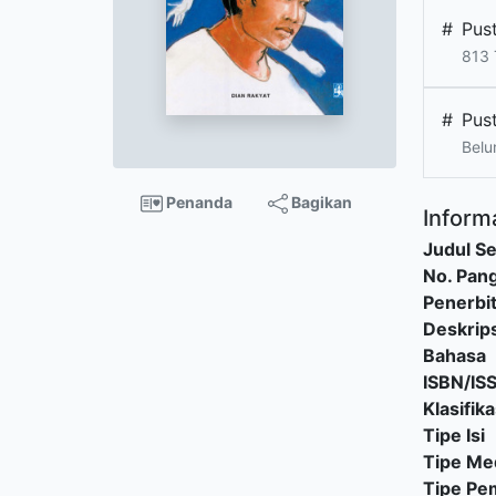
#
Pus
813 
#
Pus
Belu
Penanda
Bagikan
Informa
Judul Se
No. Pang
Penerbi
Deskrips
Bahasa
ISBN/IS
Klasifika
Tipe Isi
Tipe Me
Tipe P