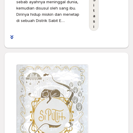
sebab ayahnya meninggal dunia,
i
kemudian disusul oleh sang ibu.
t
Dirinya hidup miskin dan menetap
a
di sebuah Distrik Sabit E…
s
i