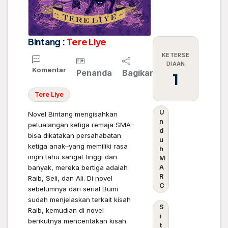
Bintang :
Tere
Liye
KETERSE
DIAAN
Komentar
Penanda
Bagikan
1
Tere
Liye
U
Novel Bintang mengisahkan
n
petualangan ketiga remaja SMA–
d
bisa dikatakan persahabatan
u
ketiga anak–yang memiliki rasa
h
ingin tahu sangat tinggi dan
M
banyak, mereka bertiga adalah
A
R
Raib, Seli, dan Ali. Di novel
C
sebelumnya dari serial Bumi
sudah menjelaskan terkait kisah
S
Raib, kemudian di novel
i
berikutnya menceritakan kisah
t