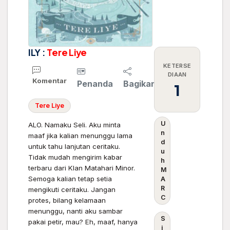
ILY :
Tere
Liye
KETERSE
DIAAN
Komentar
Penanda
Bagikan
1
Tere
Liye
U
ALO. Namaku Seli. Aku minta
n
maaf jika kalian menunggu lama
d
untuk tahu lanjutan ceritaku.
u
Tidak mudah mengirim kabar
h
terbaru dari Klan Matahari Minor.
M
Semoga kalian tetap setia
A
R
mengikuti ceritaku. Jangan
C
protes, bilang kelamaan
menunggu, nanti aku sambar
S
pakai petir, mau? Eh, maaf, hanya
i