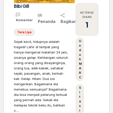
Bibi Gill
KETERSE
DIAAN
Komentar
Penanda
Bagikan
1
Tere
Liye
U
Sejak kecil, hidupnya adalah
n
tragedi! Lahir di tempat yang
d
hanya mengenal matahari 24 jam,
u
sisanya gelap. Kehilangan seluruh
h
orang-orang yang disayanginya,
M
orang tua, adik-kakak, sahabat
A
R
sejati, pasangan, anak, berkali-
C
kali. Gelap. Hitam. Dua sisi
mengerikan. Bagaimana dia
S
menebus semuanya? Bagaimana
i
dia bisa menjadi petarung terkuat
t
yang pernah ada. Sekali dia
a
melepas teknik beku itu, bahkan
s
c…
i