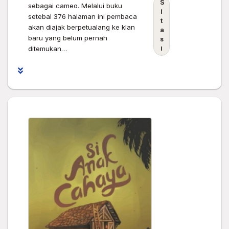
S
sebagai cameo. Melalui buku
i
setebal 376 halaman ini pembaca
t
akan diajak berpetualang ke klan
a
baru yang belum pernah
s
ditemukan…
i