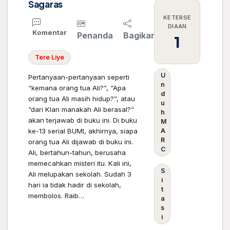
Sagaras
KETERSE
DIAAN
Komentar
Penanda
Bagikan
1
Tere
Liye
U
Pertanyaan-pertanyaan seperti
n
“kemana orang tua Ali?”, “Apa
d
orang tua Ali masih hidup?”, atau
u
“dari Klan manakah Ali berasal?”
h
akan terjawab di buku ini. Di buku
M
ke-13 serial BUMI, akhirnya, siapa
A
R
orang tua Ali dijawab di buku ini.
C
Ali, bertahun-tahun, berusaha
memecahkan misteri itu. Kali ini,
S
Ali melupakan sekolah. Sudah 3
i
hari ia tidak hadir di sekolah,
t
membolos. Raib…
a
s
i