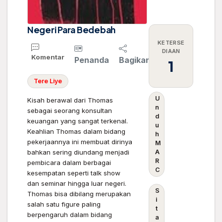
Negeri Para Bedebah
KETERSE
DIAAN
Komentar
Penanda
Bagikan
1
Tere
Liye
U
Kisah berawal dari Thomas
n
sebagai seorang konsultan
d
keuangan yang sangat terkenal.
u
Keahlian Thomas dalam bidang
h
pekerjaannya ini membuat dirinya
M
bahkan sering diundang menjadi
A
R
pembicara dalam berbagai
C
kesempatan seperti talk show
dan seminar hingga luar negeri.
S
Thomas bisa dibilang merupakan
i
salah satu figure paling
t
berpengaruh dalam bidang
a