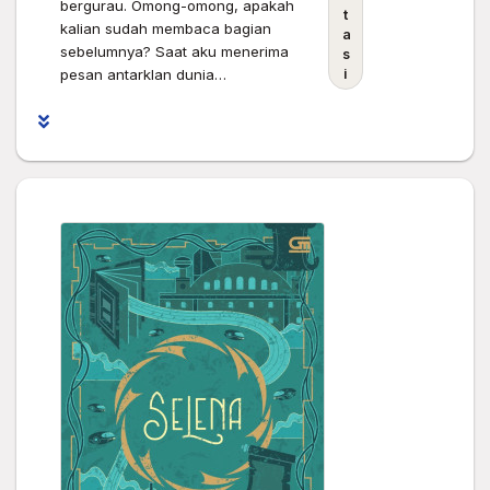
bergurau. Omong-omong, apakah
t
kalian sudah membaca bagian
a
sebelumnya? Saat aku menerima
s
pesan antarklan dunia…
i