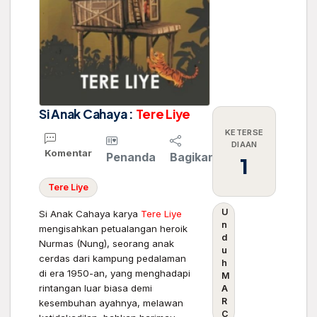
Si Anak Cahaya :
Tere
Liye
KETERSE
DIAAN
Komentar
Penanda
Bagikan
1
Tere
Liye
U
Si Anak Cahaya karya
Tere
Liye
n
mengisahkan petualangan heroik
d
Nurmas (Nung), seorang anak
u
cerdas dari kampung pedalaman
h
di era 1950-an, yang menghadapi
M
rintangan luar biasa demi
A
R
kesembuhan ayahnya, melawan
C