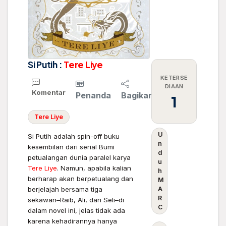
Si Putih :
Tere
Liye
KETERSE
DIAAN
Komentar
Penanda
Bagikan
1
Tere
Liye
U
Si Putih adalah spin-off buku
n
kesembilan dari serial Bumi
d
petualangan dunia paralel karya
u
Tere
Liye
. Namun, apabila kalian
h
berharap akan berpetualang dan
M
berjelajah bersama tiga
A
R
sekawan–Raib, Ali, dan Seli–di
C
dalam novel ini, jelas tidak ada
karena kehadirannya hanya