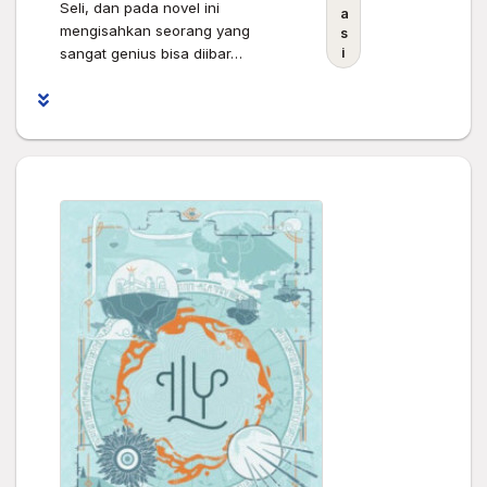
Seli, dan pada novel ini
a
mengisahkan seorang yang
s
sangat genius bisa diibar…
i