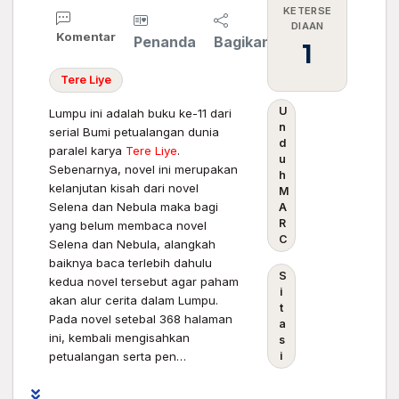
KETERSE
DIAAN
Komentar
Penanda
Bagikan
1
Tere
Liye
U
Lumpu ini adalah buku ke-11 dari
n
serial Bumi petualangan dunia
d
paralel karya
Tere
Liye
.
u
Sebenarnya, novel ini merupakan
h
kelanjutan kisah dari novel
M
Selena dan Nebula maka bagi
A
R
yang belum membaca novel
C
Selena dan Nebula, alangkah
baiknya baca terlebih dahulu
S
kedua novel tersebut agar paham
i
akan alur cerita dalam Lumpu.
t
Pada novel setebal 368 halaman
a
ini, kembali mengisahkan
s
petualangan serta pen…
i