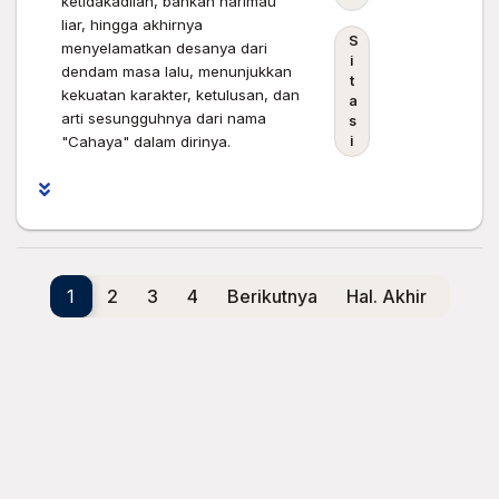
ketidakadilan, bahkan harimau
liar, hingga akhirnya
S
menyelamatkan desanya dari
i
dendam masa lalu, menunjukkan
t
kekuatan karakter, ketulusan, dan
a
arti sesungguhnya dari nama
s
"Cahaya" dalam dirinya.
i
1
2
3
4
Berikutnya
Hal. Akhir
PERPUSTAKAAN DIGITAL M. ZEIN
Perpustakaan Modern SLiMS - Layanan Informasi & Koleksi
Digital Lengkap.