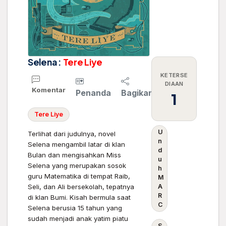
Selena :
Tere
Liye
KETERSE
DIAAN
Komentar
Penanda
Bagikan
1
Tere
Liye
U
Terlihat dari judulnya, novel
n
Selena mengambil latar di klan
d
Bulan dan mengisahkan Miss
u
Selena yang merupakan sosok
h
guru Matematika di tempat Raib,
M
Seli, dan Ali bersekolah, tepatnya
A
R
di klan Bumi. Kisah bermula saat
C
Selena berusia 15 tahun yang
sudah menjadi anak yatim piatu
S