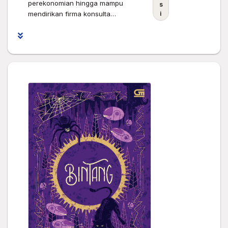
perekonomian hingga mampu
s
mendirikan firma konsulta…
i