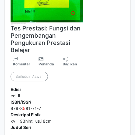
Tes Prestasi: Fungsi dan
Pengembangan
Pengukuran Prestasi
Belajar
Komentar
Penanda
Bagikan
Saifuddin Azwar
Edisi
ed. ll
ISBN/ISSN
979-8
5
81-71-7
Deskripsi Fisik
xv, 193hlm:ilus,18cm
Judul Seri
-