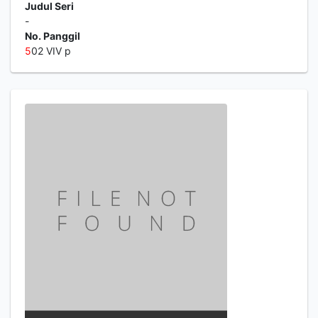
Judul Seri
-
No. Panggil
5
02 VIV p