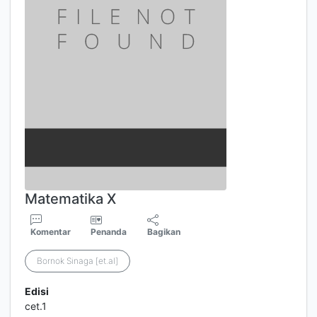
Matematika X
Komentar
Penanda
Bagikan
Bornok Sinaga [et.al]
Edisi
cet.1