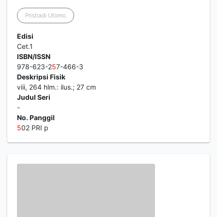
Pristiadi Utomo
Edisi
Cet.1
ISBN/ISSN
978-623-2
5
7-466-3
Deskripsi Fisik
viii, 264 hlm.: ilus.; 27 cm
Judul Seri
-
No. Panggil
5
02 PRI p