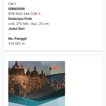
Cet.1
ISBN/ISSN
978-602-244-
5
26-
5
Deskripsi Fisik
xviii, 270 hlm.: ilus.; 2
5
cm
Judul Seri
-
No. Panggil
5
10 DIC m