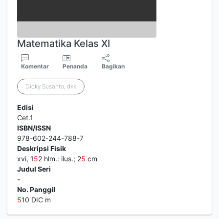
Matematika Kelas XI
Komentar
Penanda
Bagikan
Dicky Susanto, dkk
Edisi
Cet.1
ISBN/ISSN
978-602-244-788-7
Deskripsi Fisik
xvi, 1
5
2 hlm.: ilus.; 2
5
cm
Judul Seri
-
No. Panggil
5
10 DIC m