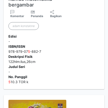
bergambar
Komentar
Penanda
Bagikan
adam konstatine
Edisi
-
ISBN/ISSN
978-979-07
5
-882-7
Deskripsi Fisik
122hlm:ilus,26cm
Judul Seri
-
No. Panggil
5
10.3 TOR k