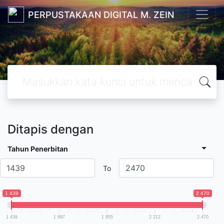
PERPUSTAKAAN DIGITAL M. ZEIN
Ditapis dengan
Tahun Penerbitan
To
1 439
2 470
1 439
1 697
1 955
2 212
2 470