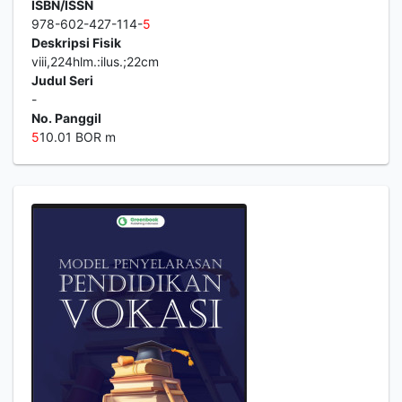
ISBN/ISSN
978-602-427-114-
5
Deskripsi Fisik
viii,224hlm.:ilus.;22cm
Judul Seri
-
No. Panggil
5
10.01 BOR m