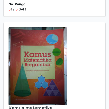
No. Panggil
5
19.
5
SAl t
Kamus matematika