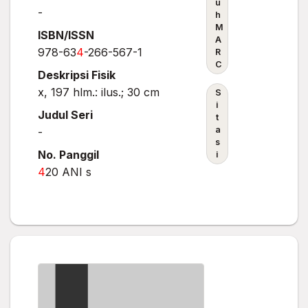
u
-
h
M
ISBN/ISSN
A
978-63
4
-266-567-1
R
C
Deskripsi Fisik
x, 197 hlm.: ilus.; 30 cm
S
i
Judul Seri
t
a
-
s
No. Panggil
i
4
20 ANI s