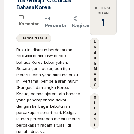
Yuk ! Belajar Otodidak
Bahasa Korea
KETERSE
DIAAN
1
Komentar
Penanda
Bagikan
Tiarma Natalia
U
n
Buku ini disusun berdasarkan
d
“kisi-kisi kurikulum” kursus
u
bahasa Korea kebanyakan.
h
Secara garis besar, ada tiga
M
A
materi utama yang diusung buku
R
ini. Pertama, pembelajaran huruf
C
(Hangeul) dan angka Korea.
Kedua, pembelajaran tata bahasa
S
yang penerapannya dekat
i
dengan berbagai kebutuhan
t
percakapan sehari-hari. Ketiga,
a
latihan percakapan melalui materi
s
i
percakapan ragam situasi; di
rumah, di sek…