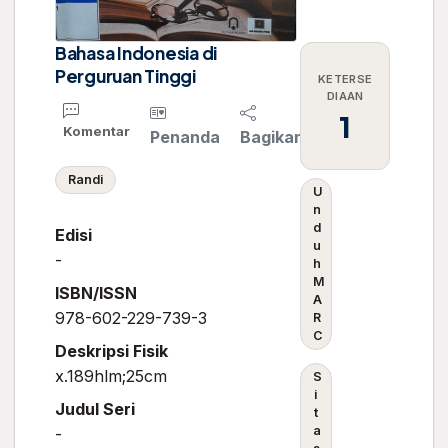
Bahasa Indonesia di
Perguruan Tinggi
KETERSE
DIAAN
1
Komentar
Penanda
Bagikan
Randi
U
n
d
Edisi
u
-
h
M
ISBN/ISSN
A
978-602-229-739-3
R
C
Deskripsi Fisik
x.189hlm;25cm
S
i
Judul Seri
t
a
-