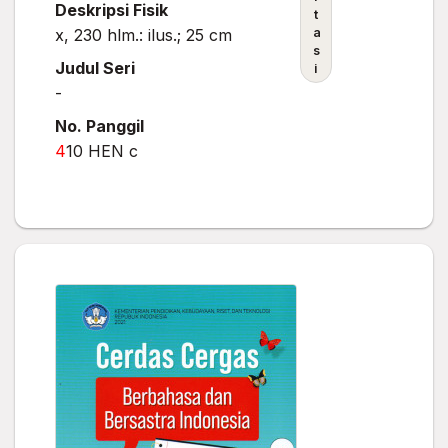
Deskripsi Fisik
t
x, 230 hlm.: ilus.; 25 cm
a
s
Judul Seri
i
-
No. Panggil
4
10 HEN c