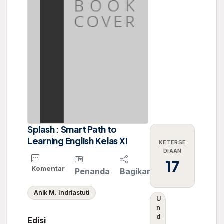
Splash : Smart Path to
Learning English Kelas XI
KETERSE
DIAAN
17
Komentar
Penanda
Bagikan
Anik M. Indriastuti
U
n
d
Edisi