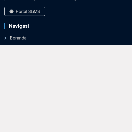
Portal SLiMS
Navigasi
Beranda
Profil Perpustakaan
Layanan
Berita & Agenda
Area Siswa & Guru
Kontak & Layanan
Telepon
(021) 9172638
Email
info@slims.web.id
Senin - Jumat
07:30 - 15:30 WIB
Sabtu - Minggu
Tutup