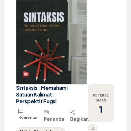
Sintaksis : Memahami
Satuan Kalimat
KETERSE
Perspektif Fugsi
DIAAN
1
Komentar
Penanda
Bagikan
U