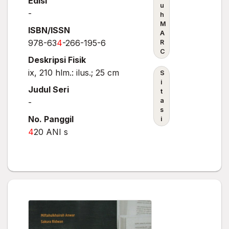
Edisi
u
-
h
M
ISBN/ISSN
A
978-63
4
-266-195-6
R
C
Deskripsi Fisik
ix, 210 hlm.: ilus.; 25 cm
S
i
Judul Seri
t
a
-
s
No. Panggil
i
4
20 ANI s