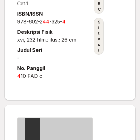
Cet.1
R
C
ISBN/ISSN
978-602-2
4
4
-325-
4
S
i
Deskripsi Fisik
t
xvi, 232 hlm.: ilus.; 26 cm
a
s
Judul Seri
i
-
No. Panggil
4
10 FAD c