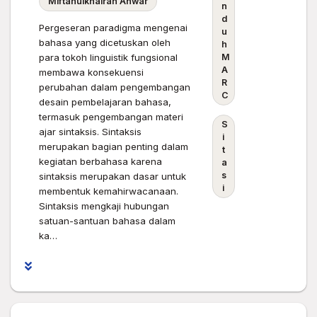
Miftahulkhairah Anwar
n
d
Pergeseran paradigma mengenai
u
bahasa yang dicetuskan oleh
h
M
para tokoh linguistik fungsional
A
membawa konsekuensi
R
perubahan dalam pengembangan
C
desain pembelajaran bahasa,
termasuk pengembangan materi
S
ajar sintaksis. Sintaksis
i
merupakan bagian penting dalam
t
kegiatan berbahasa karena
a
s
sintaksis merupakan dasar untuk
i
membentuk kemahirwacanaan.
Sintaksis mengkaji hubungan
satuan-santuan bahasa dalam
ka…