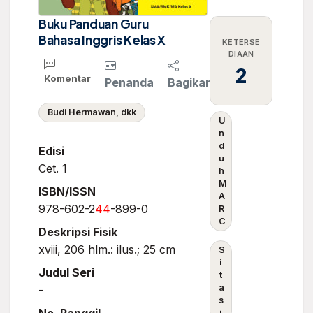
Buku Panduan Guru
Bahasa Inggris Kelas X
KETERSE
DIAAN
2
Komentar
Penanda
Bagikan
Budi Hermawan, dkk
U
n
d
Edisi
u
Cet. 1
h
M
ISBN/ISSN
A
978-602-2
4
4
-899-0
R
C
Deskripsi Fisik
xviii, 206 hlm.: ilus.; 25 cm
S
i
Judul Seri
t
a
-
s
i