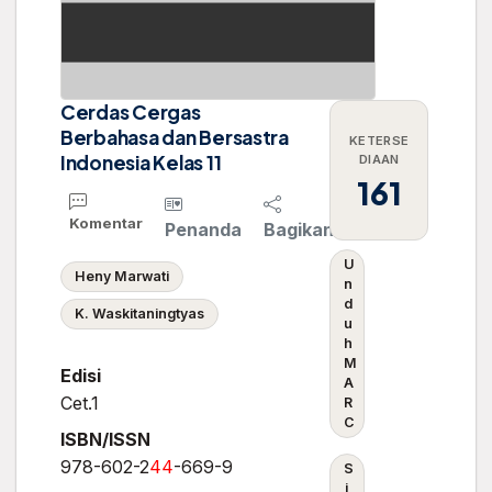
Cerdas Cergas
Berbahasa dan Bersastra
KETERSE
Indonesia Kelas 11
DIAAN
161
Komentar
Penanda
Bagikan
U
Heny Marwati
n
d
K. Waskitaningtyas
u
h
M
Edisi
A
Cet.1
R
C
ISBN/ISSN
978-602-2
4
4
-669-9
S
i