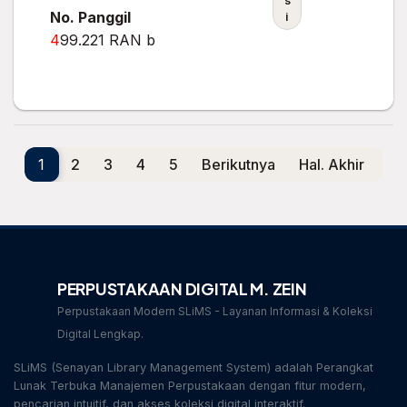
s
No. Panggil
i
4
99.221 RAN b
1
2
3
4
5
Berikutnya
Hal. Akhir
PERPUSTAKAAN DIGITAL M. ZEIN
Perpustakaan Modern SLiMS - Layanan Informasi & Koleksi
Digital Lengkap.
SLiMS (Senayan Library Management System) adalah Perangkat
Lunak Terbuka Manajemen Perpustakaan dengan fitur modern,
pencarian intuitif, dan akses koleksi digital interaktif.