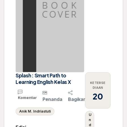
Splash : Smart Path to
Learning English Kelas X
KETERSE
DIAAN
20
Komentar
Penanda
Bagikan
Anik M. Indriastuti
U
n
d