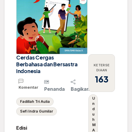
Cerdas Cergas
Berbahasa dan Bersastra
KETERSE
Indonesia
DIAAN
163
Komentar
Penanda
Bagikan
U
Fadillah Tri Aulia
n
d
Sefi Indra Gumilar
u
h
M
Edisi
A