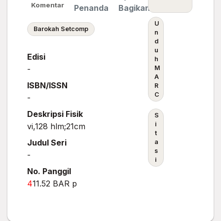
Komentar
Penanda
Bagikan
U
Barokah Setcomp
n
d
u
Edisi
h
-
M
A
ISBN/ISSN
R
C
-
Deskripsi Fisik
S
i
vi,128 hlm;21cm
t
Judul Seri
a
s
-
i
No. Panggil
4
11.52 BAR p