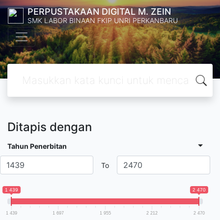
PERPUSTAKAAN DIGITAL M. ZEIN
SMK LABOR BINAAN FKIP UNRI PERKANBARU
Ditapis dengan
Tahun Penerbitan
To
1 439
2 470
1 439
1 697
1 955
2 212
2 470