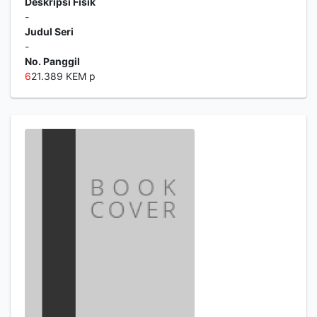
Deskripsi Fisik
-
Judul Seri
-
No. Panggil
6
21.389 KEM p