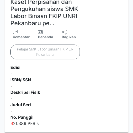
Kaset Perpisahan dan
Pengukuhan siswa SMK
Labor Binaan FKIP UNRI
Pekanbaru pe…
Komentar
Penanda
Bagikan
Pelajar SMK Labor Binaan FKIP UR
Pekanbaru
Edisi
-
ISBN/ISSN
-
Deskripsi Fisik
-
Judul Seri
-
No. Panggil
6
21.389 PER s