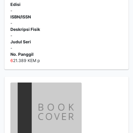
Edisi
-
ISBN/ISSN
-
Deskripsi Fisik
-
Judul Seri
-
No. Panggil
6
21.389 KEM p