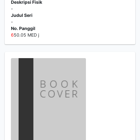
Deskripsi Fisik
-
Judul Seri
-
No. Panggil
6
50.05 MED j