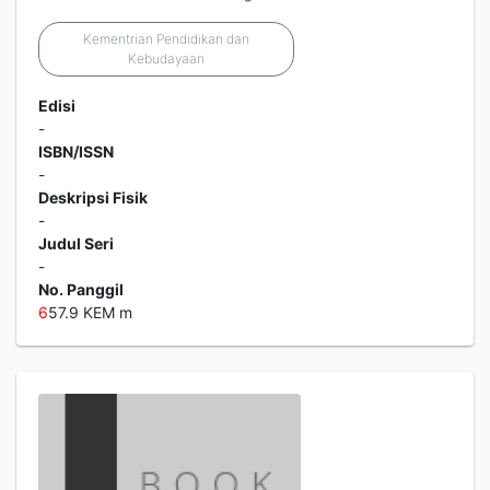
Kementrian Pendidikan dan
Kebudayaan
Edisi
-
ISBN/ISSN
-
Deskripsi Fisik
-
Judul Seri
-
No. Panggil
6
57.9 KEM m