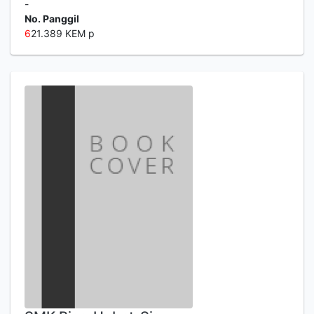
-
No. Panggil
6
21.389 KEM p