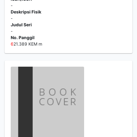
-
Deskripsi Fisik
-
Judul Seri
-
No. Panggil
6
21.389 KEM m