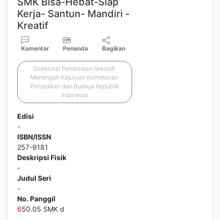
SMK Bisa-Hebat-Siap
Kerja- Santun- Mandiri -
Kreatif
Komentar
Penanda
Bagikan
Direktorat Pembinaan Sekolah
Menengah Kejuruan Kemeterian
Pendidikan dan Budaya Republik
Indonesia
Edisi
-
ISBN/ISSN
257-9181
Deskripsi Fisik
-
Judul Seri
-
No. Panggil
6
50.05 SMK d