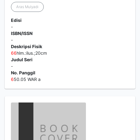
Aras Mulyadi
Edisi
-
ISBN/ISSN
-
Deskripsi Fisik
6
6
hlm.:ilus.;20cm
Judul Seri
-
No. Panggil
6
50.05 WAR a