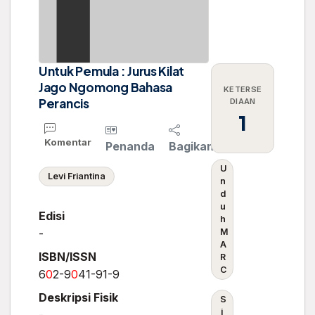
Untuk Pemula : Jurus Kilat
Jago Ngomong Bahasa
KETERSE
Perancis
DIAAN
1
Komentar
Penanda
Bagikan
U
Levi Friantina
n
d
u
Edisi
h
-
M
A
ISBN/ISSN
R
C
6
0
2-9
0
41-91-9
Deskripsi Fisik
S
i
-