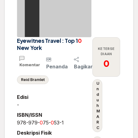
Eyewitnes Travel : Top 1
0
New York
KETERSE
DIAAN
0
Komentar
Penanda
Bagikan
Reid Bramlet
U
n
d
Edisi
u
-
h
M
ISBN/ISSN
A
978-979-
0
75-
0
53-1
R
C
Deskripsi Fisik