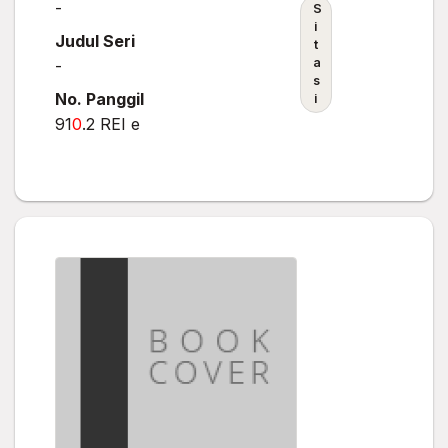
-
S
i
Judul Seri
t
a
-
s
No. Panggil
i
91
0
.2 REI e