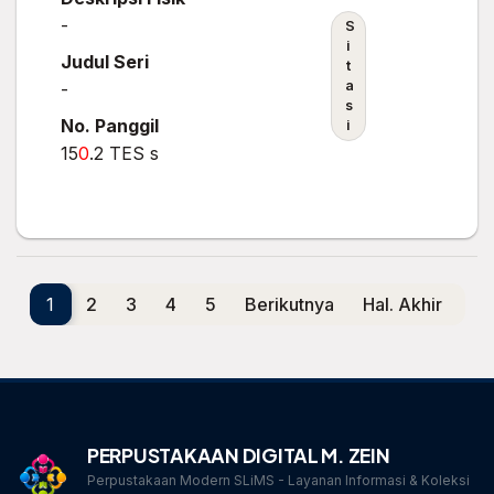
-
S
i
Judul Seri
t
a
-
s
No. Panggil
i
15
0
.2 TES s
1
2
3
4
5
Berikutnya
Hal. Akhir
PERPUSTAKAAN DIGITAL M. ZEIN
Perpustakaan Modern SLiMS - Layanan Informasi & Koleksi