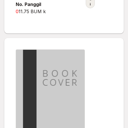
No. Panggil
i
0
11.75 BUM k