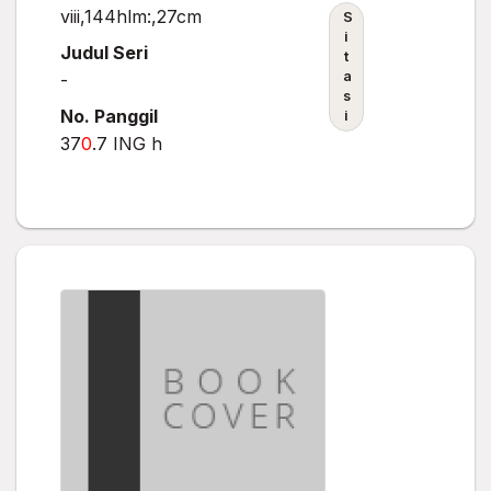
viii,144hlm:,27cm
S
i
Judul Seri
t
a
-
s
No. Panggil
i
37
0
.7 ING h