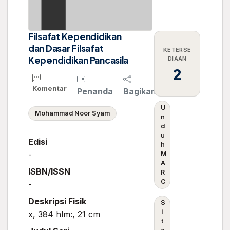
Filsafat Kependidikan
dan Dasar Filsafat
KETERSE
Kependidikan Pancasila
DIAAN
2
Komentar
Penanda
Bagikan
U
Mohammad Noor Syam
n
d
u
Edisi
h
-
M
A
ISBN/ISSN
R
C
-
Deskripsi Fisik
S
i
x, 384 hlm:, 21 cm
t