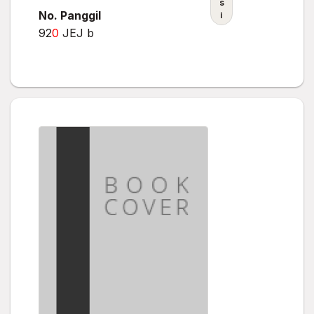
s
No. Panggil
i
92
0
JEJ b