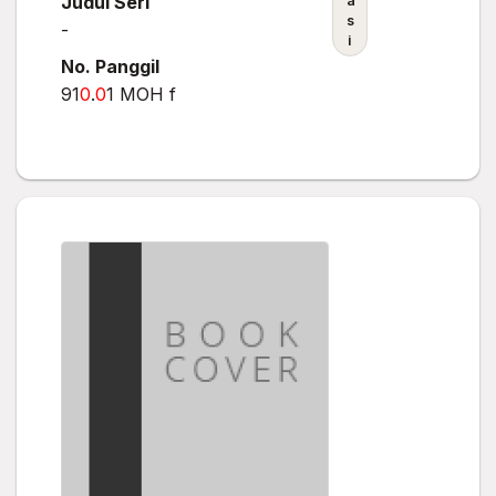
Judul Seri
a
s
-
i
No. Panggil
91
0
.
0
1 MOH f