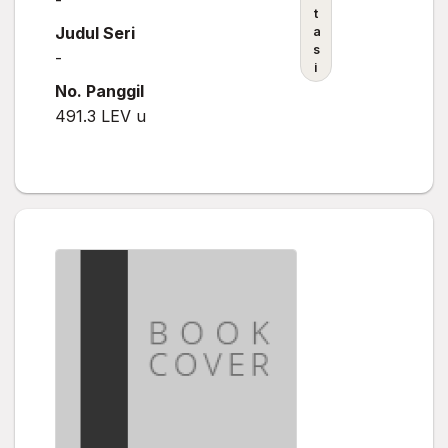
t
Judul Seri
a
s
-
i
No. Panggil
491.3 LEV u