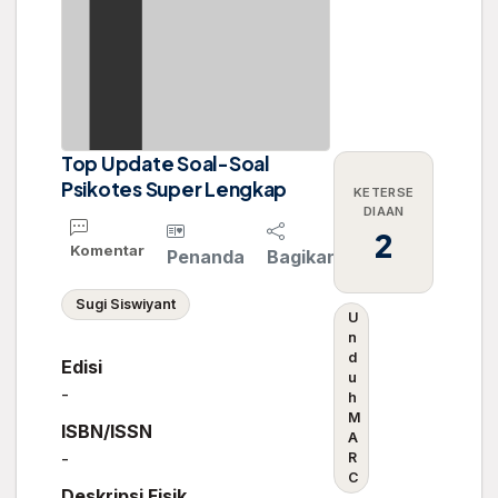
Top Update Soal-Soal
Psikotes Super Lengkap
KETERSE
DIAAN
2
Komentar
Penanda
Bagikan
Sugi Siswiyant
U
n
d
Edisi
u
-
h
M
ISBN/ISSN
A
-
R
C
Deskripsi Fisik