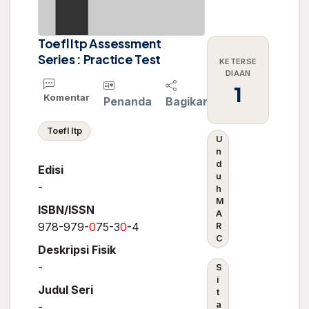
Toefl Itp Assessment
Series : Practice Test
KETERSE
DIAAN
1
Komentar
Penanda
Bagikan
Toefl Itp
U
n
d
Edisi
u
-
h
M
ISBN/ISSN
A
978-979-
0
75-3
0
-4
R
C
Deskripsi Fisik
-
S
i
Judul Seri
t
a
-