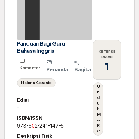
Panduan Bagi Guru
Bahasa Inggris
KETERSE
DIAAN
1
Komentar
Penanda
Bagikan
Helena Ceranic
U
n
d
Edisi
u
-
h
M
ISBN/ISSN
A
978-6
0
2-241-147-5
R
C
Deskripsi Fisik