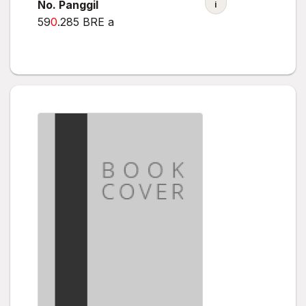
No. Panggil
i
59
0
.285 BRE a