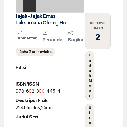
Jejak-Jejak Emas
Laksamana Cheng Ho
KETERSE
DIAAN
2
Komentar
Penanda
Bagikan
Baha Zarkhoviche
U
n
d
Edisi
u
-
h
M
ISBN/ISSN
A
978-6
0
2-3
0
0
-445-4
R
C
Deskripsi Fisik
224hlm;ilus;25cm
S
i
Judul Seri
t
a
-