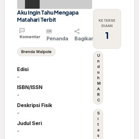
Aku Ingin Tahu Mengapa
Matahari Terbit
KETERSE
DIAAN
1
Komentar
Penanda
Bagikan
Brenda Walpole
U
n
d
Edisi
u
-
h
M
ISBN/ISSN
A
-
R
C
Deskripsi Fisik
-
S
i
Judul Seri
t
a
-
s