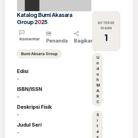
Katalog Bumi Akasara
Group 2
0
25
KETERSE
DIAAN
1
Komentar
Penanda
Bagikan
Bumi Aksara Group
U
n
d
Edisi
u
-
h
M
ISBN/ISSN
A
-
R
C
Deskripsi Fisik
-
S
i
Judul Seri
t
a
-
s