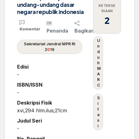
undang-undang dasar
KETERSE
negara republik indonesia
DIAAN
2
Komentar
Penanda
Bagikan
U
Sekretariat Jendral MPR RI
n
2
0
16
d
u
h
Edisi
M
-
A
R
ISBN/ISSN
C
-
S
Deskripsi Fisik
i
t
xvi,294 hlm.ilus;21cm
a
Judul Seri
s
i
-
No. Panggil