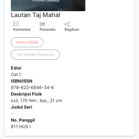
Lautan Taj Mahal
Komentar
Penanda
Bagikan
Husnu
Abadi
Tim Salmah Publishing
Edisi
Cet.1
ISBN/ISSN
978-623-6846-34-6
Deskripsi Fisik
xxii, 170 hlm.: ilus.; 21 cm
Judul Seri
-
No. Panggil
811 HUS l