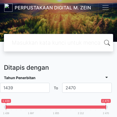
PERPUSTAKAAN DIGITAL M. ZEIN
Ditapis dengan
Tahun Penerbitan
To
1 439
2 470
1 439
1 697
1 955
2 212
2 470