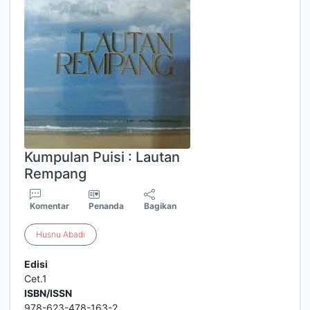
Kumpulan Puisi : Lautan
Rempang
Komentar
Penanda
Bagikan
Husnu
Abadi
Edisi
Cet.1
ISBN/ISSN
978-623-478-163-2