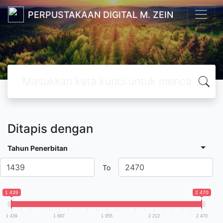
PERPUSTAKAAN DIGITAL M. ZEIN
Ditapis dengan
Tahun Penerbitan
To
1 439
2 470
1 439
1 697
1 955
2 212
2 470