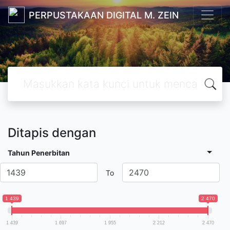
PERPUSTAKAAN DIGITAL M. ZEIN
Ditapis dengan
Tahun Penerbitan
To
1 439
2 470
1 439
1 697
1 955
2 212
2 470