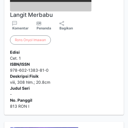
Langit Merbabu
Komentar
Penanda
Bagikan
Rons
Onyol
Imawan
Edisi
Cet. 1
ISBN/ISSN
978-602-1383-81-0
Deskripsi Fisik
viii, 308 hlm.; 20.8cm
Judul Seri
-
No. Panggil
813 RON l