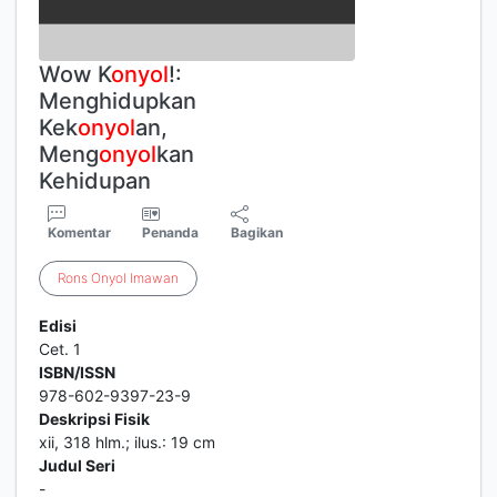
Wow K
onyol
!:
Menghidupkan
Kek
onyol
an,
Meng
onyol
kan
Kehidupan
Komentar
Penanda
Bagikan
Rons
Onyol
Imawan
Edisi
Cet. 1
ISBN/ISSN
978-602-9397-23-9
Deskripsi Fisik
xii, 318 hlm.; ilus.: 19 cm
Judul Seri
-