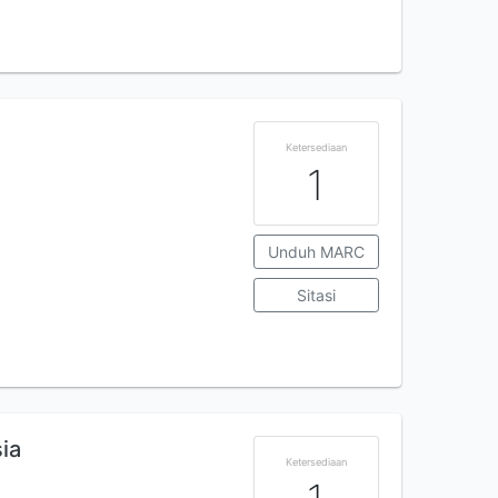
Ketersediaan
1
Unduh MARC
Sitasi
ia
Ketersediaan