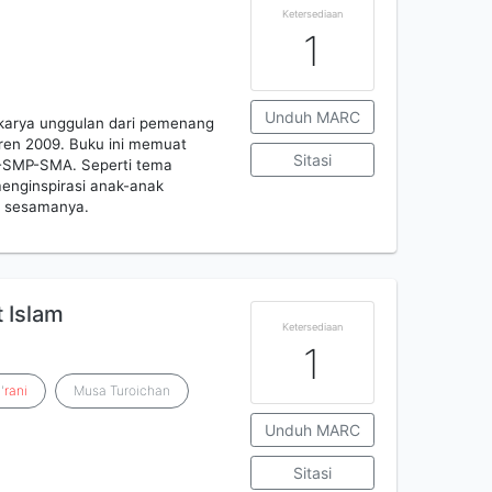
Ketersediaan
1
Unduh MARC
 karya unggulan dari pemenang
dren 2009. Buku ini memuat
Sitasi
SD-SMP-SMA. Seperti tema
menginspirasi anak-anak
p sesamanya.
 Islam
Ketersediaan
1
'
rani
Musa Turoichan
Unduh MARC
Sitasi