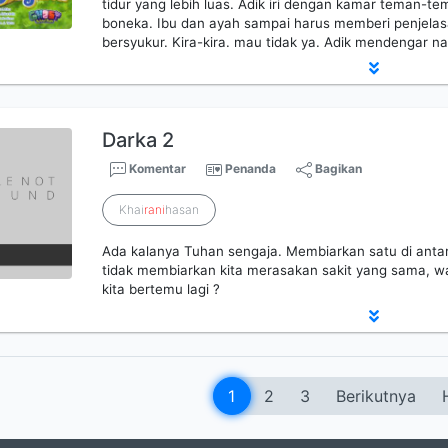
tidur yang lebih luas. Adik iri dengan kamar teman-
boneka. Ibu dan ayah sampai harus memberi penjela
bersyukur. Kira-kira. mau tidak ya. Adik mendengar n
Darka 2
Komentar
Penanda
Bagikan
Khai
rani
hasan
Ada kalanya Tuhan sengaja. Membiarkan satu di antar
tidak membiarkan kita merasakan sakit yang sama, w
kita bertemu lagi ?
1
2
3
Berikutnya