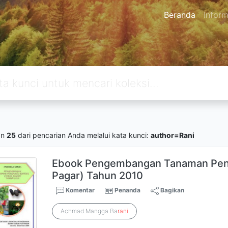
Beranda
Inform
an
25
dari pencarian Anda melalui kata kunci:
author=Rani
Ebook Pengembangan Tanaman Pengh
Pagar) Tahun 2010
Komentar
Penanda
Bagikan
Achmad Mangga Ba
rani