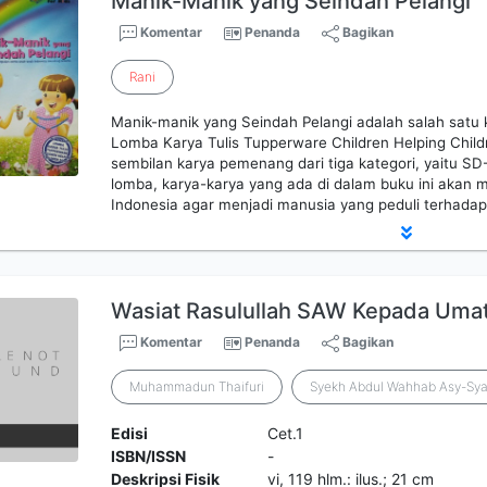
Manik-Manik yang Seindah Pelangi
Komentar
Penanda
Bagikan
Rani
Manik-manik yang Seindah Pelangi adalah salah satu
Lomba Karya Tulis Tupperware Children Helping Chil
sembilan karya pemenang dari tiga kategori, yaitu 
lomba, karya-karya yang ada di dalam buku ini akan 
Indonesia agar menjadi manusia yang peduli terhada
Wasiat Rasulullah SAW Kepada Umat
Komentar
Penanda
Bagikan
Muhammadun Thaifuri
Syekh Abdul Wahhab Asy-Sya
Edisi
Cet.1
ISBN/ISSN
-
Deskripsi Fisik
vi, 119 hlm.: ilus.; 21 cm