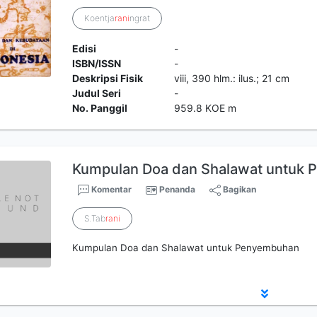
Koentja
rani
ngrat
Edisi
-
ISBN/ISSN
-
Deskripsi Fisik
viii, 390 hlm.: ilus.; 21 cm
Judul Seri
-
No. Panggil
959.8 KOE m
Kumpulan Doa dan Shalawat untuk
Komentar
Penanda
Bagikan
S.Tab
rani
Kumpulan Doa dan Shalawat untuk Penyembuhan