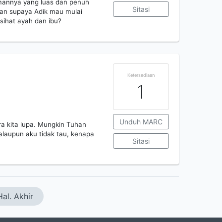
temannya yang luas dan penuh
Sitasi
san supaya Adik mau mulai
asihat ayah dan ibu?
Ketersediaan
1
Unduh MARC
a kita lupa. Mungkin Tuhan
alaupun aku tidak tau, kenapa
Sitasi
Hal. Akhir