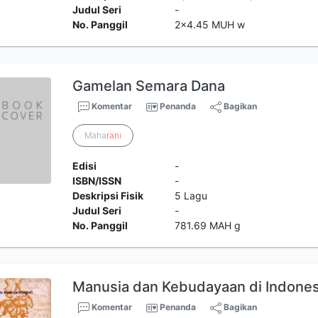
Judul Seri
-
No. Panggil
2x4.45 MUH w
Gamelan Semara Dana
Komentar
Penanda
Bagikan
Maha
rani
Edisi
-
ISBN/ISSN
-
Deskripsi Fisik
5 Lagu
Judul Seri
-
No. Panggil
781.69 MAH g
Manusia dan Kebudayaan di Indones
Komentar
Penanda
Bagikan