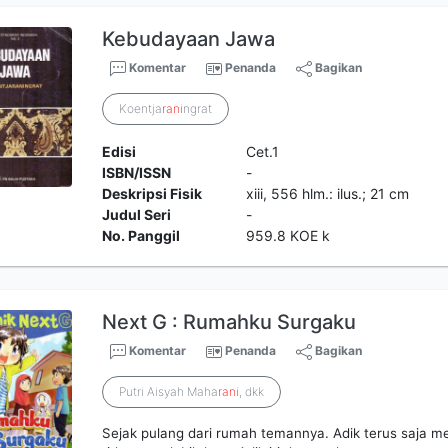
Kebudayaan Jawa
Komentar
Penanda
Bagikan
Koentja
rani
ngrat
Edisi
Cet.1
ISBN/ISSN
-
Deskripsi Fisik
xiii, 556 hlm.: ilus.; 21 cm
Judul Seri
-
No. Panggil
959.8 KOE k
Next G : Rumahku Surgaku
Komentar
Penanda
Bagikan
Putri Aisyah Maha
rani
, dkk
Sejak pulang dari rumah temannya. Adik terus saja m