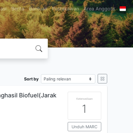
asi
Berita
Bantuan
Pustakawan
Area Anggota
Sort by
asil Biofuel(Jarak
Ketersediaan
1
Unduh MARC