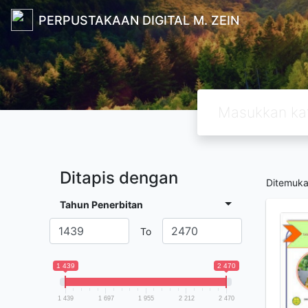
PERPUSTAKAAN DIGITAL M. ZEIN
Ditapis dengan
Ditemuk
Tahun Penerbitan
To
1 439
2 470
1 439
1 697
1 955
2 212
2 470