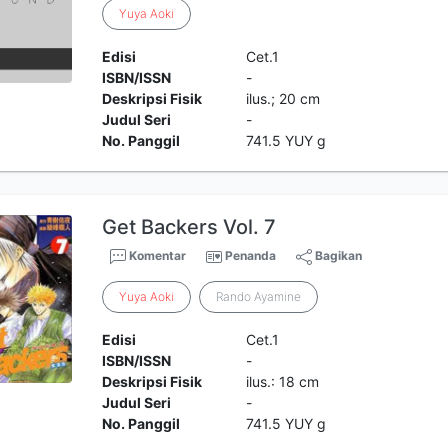
Yuya
Aoki
Edisi
Cet.1
ISBN/ISSN
-
Deskripsi Fisik
ilus.; 20 cm
Judul Seri
-
No. Panggil
741.5 YUY g
Get Backers Vol. 7
Komentar
Penanda
Bagikan
Yuya
Aoki
Rando Ayamine
Edisi
Cet.1
ISBN/ISSN
-
Deskripsi Fisik
ilus.: 18 cm
Judul Seri
-
No. Panggil
741.5 YUY g