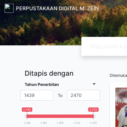
PERPUSTAKAAN DIGITAL M. ZEIN
Ditapis dengan
Ditemuk
Tahun Penerbitan
To
1 439
2 470
1 439
1 697
1 955
2 212
2 470