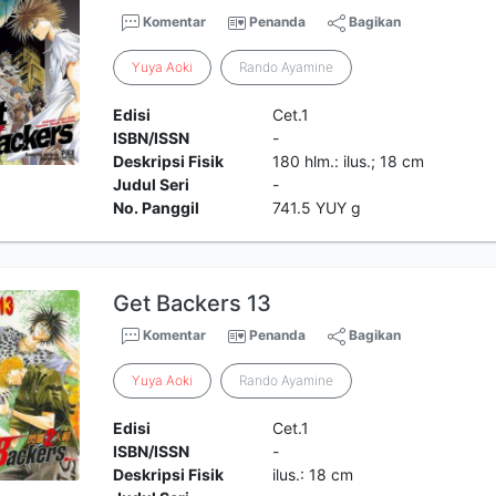
Komentar
Penanda
Bagikan
Yuya
Aoki
Rando Ayamine
Edisi
Cet.1
ISBN/ISSN
-
Deskripsi Fisik
180 hlm.: ilus.; 18 cm
Judul Seri
-
No. Panggil
741.5 YUY g
Get Backers 13
Komentar
Penanda
Bagikan
Yuya
Aoki
Rando Ayamine
Edisi
Cet.1
ISBN/ISSN
-
Deskripsi Fisik
ilus.: 18 cm