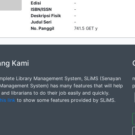
Edisi
-
ISBN/ISSN
-
Deskripsi Fisik
-
Judul Seri
-
No. Panggil
741.5 GET y
ang Kami
mplete Library Management System, SLiMS (Senayan
m
 Management System) has many features that will help
p
s and librarians to do their job easily and quickly.
his link
to show some features provided by SLiMS.