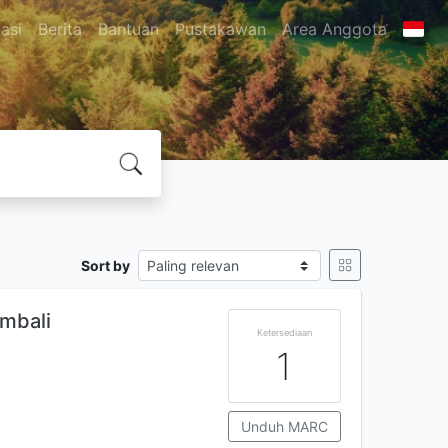
asi
Berita
Bantuan
Pustakawan
Area Anggota
Sort by
embali
Ketersediaan
1
Unduh MARC