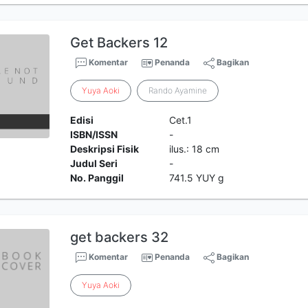
Get Backers 12
Komentar
Penanda
Bagikan
Yuya
Aoki
Rando Ayamine
Edisi
Cet.1
ISBN/ISSN
-
Deskripsi Fisik
ilus.: 18 cm
Judul Seri
-
No. Panggil
741.5 YUY g
get backers 32
Komentar
Penanda
Bagikan
Yuya
Aoki