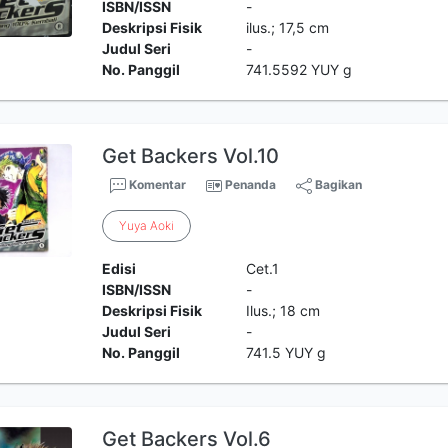
ISBN/ISSN
-
Deskripsi Fisik
ilus.; 17,5 cm
Judul Seri
-
No. Panggil
741.5592 YUY g
Get Backers Vol.10
Komentar
Penanda
Bagikan
Yuya
Aoki
Edisi
Cet.1
ISBN/ISSN
-
Deskripsi Fisik
Ilus.; 18 cm
Judul Seri
-
No. Panggil
741.5 YUY g
Get Backers Vol.6