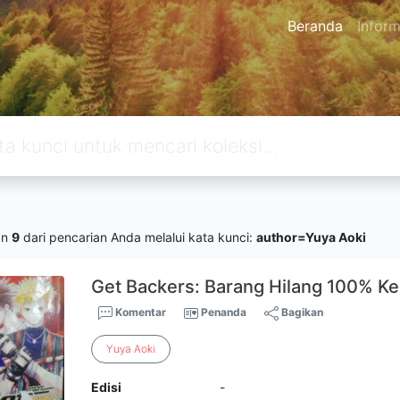
Beranda
Inform
an
9
dari pencarian Anda melalui kata kunci:
author=Yuya Aoki
Get Backers: Barang Hilang 100% K
Komentar
Penanda
Bagikan
Yuya
Aoki
Edisi
-