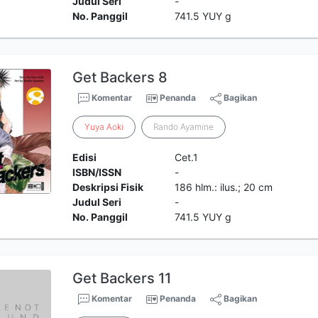
Judul Seri
-
No. Panggil
741.5 YUY g
Get Backers 8
Komentar
Penanda
Bagikan
Yuya
Aoki
Rando Ayamine
Edisi
Cet.1
ISBN/ISSN
-
Deskripsi Fisik
186 hlm.: ilus.; 20 cm
Judul Seri
-
No. Panggil
741.5 YUY g
Get Backers 11
Komentar
Penanda
Bagikan